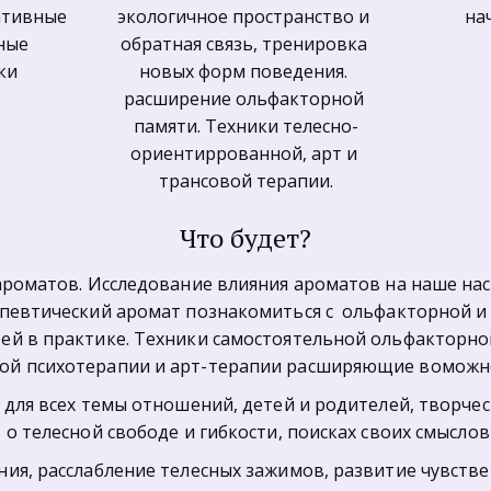
ативные 
экологичное пространство и 
на
е  
обратная связь, тренировка 
ки
новых форм поведения. 
расширение ольфакторной 
памяти. Техники телесно-
ориентиррованной, арт и 
трансовой терапии.
Что будет?
ароматов. Исследование влияния ароматов на наше наст
певтический аромат познакомиться с  ольфакторной и 
й в практике. Техники самостоятельной ольфакторной
ой психотерапии и арт-терапии расширяющие воможно
для всех темы отношений, детей и родителей, творчест
о телесной свободе и гибкости, поисках своих смыслов
ия, расслабление телесных зажимов, развитие чувствен